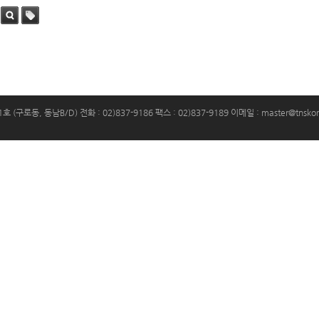
검색
태그
(구로동, 동남B/D) 전화 : 02)837-9186 팩스 : 02)837-9189 이메일 :
master@tnskor